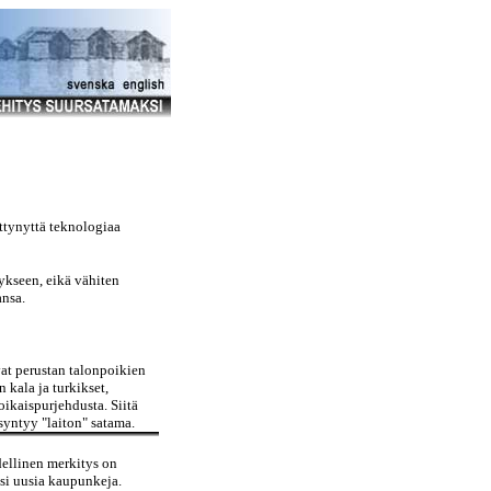
ittynyttä teknologiaa
kseen, eikä vähiten
ansa.
at perustan talonpoikien
kala ja turkikset,
oikaispurjehdusta. Siitä
syntyy "laiton" satama.
ellinen merkitys on
si uusia kaupunkeja.