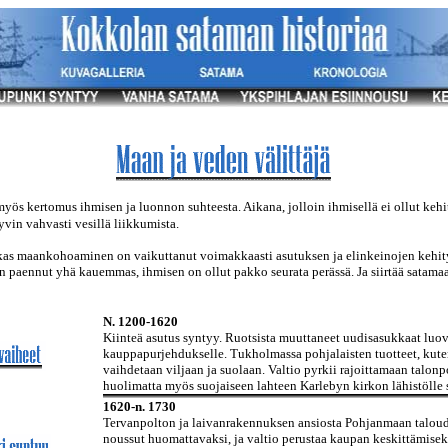
myös kertomus ihmisen ja luonnon suhteesta. Aikana, jolloin ihmisellä ei ollut keh
vin vahvasti vesillä liikkumista.
as maankohoaminen on vaikuttanut voimakkaasti asutuksen ja elinkeinojen kehity
 paennut yhä kauemmas, ihmisen on ollut pakko seurata perässä. Ja siirtää satama
N. 1200-1620
Kiinteä asutus syntyy. Ruotsista muuttaneet uudisasukkaat luov
kauppapurjehdukselle. Tukholmassa pohjalaisten tuotteet, kuten 
vaihdetaan viljaan ja suolaan. Valtio pyrkii rajoittamaan talonp
huolimatta myös suojaiseen lahteen Karlebyn kirkon lähistölle 
1620-n. 1730
Tervanpolton ja laivanrakennuksen ansiosta Pohjanmaan taloud
noussut huomattavaksi, ja valtio perustaa kaupan keskittämisek