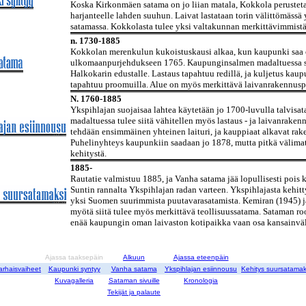
Koska Kirkonmäen satama on jo liian matala, Kokkola perustet
harjanteelle lahden suuhun. Laivat lastataan torin välittömässä
satamassa. Kokkolasta tulee yksi valtakunnan merkittävimmistä 
n. 1730-1885
Kokkolan merenkulun kukoistuskausi alkaa, kun kaupunki saa 
ulkomaanpurjehdukseen 1765. Kaupunginsalmen madaltuessa sa
Halkokarin edustalle. Lastaus tapahtuu redillä, ja kuljetus kau
tapahtuu proomuilla. Alue on myös merkittävä laivanrakennusp
N. 1760-1885
Ykspihlajan suojaisaa lahtea käytetään jo 1700-luvulla talvis
madaltuessa tulee siitä vähitellen myös lastaus - ja laivanrake
tehdään ensimmäinen yhteinen laituri, ja kauppiaat alkavat rake
Puhelinyhteys kaupunkiin saadaan jo 1878, mutta pitkä välimat
kehitystä.
1885-
Rautatie valmistuu 1885, ja Vanha satama jää lopullisesti pois k
Suntin rannalta Ykspihlajan radan varteen. Ykspihlajasta kehi
yksi Suomen suurimmista puutavarasatamista. Kemiran (1945)
myötä siitä tulee myös merkittävä teollisuussatama. Sataman roo
enää kaupungin oman laivaston kotipaikka vaan osa kansainväli
Ajassa taaksepäin
Alkuun
Ajassa eteenpäin
arhaisvaiheet
Kaupunki syntyy
Vanha satama
Ykspihlajan esiinnousu
Kehitys suursatamak
Kuvagalleria
Sataman sivuille
Kronologia
Tekijät ja palaute