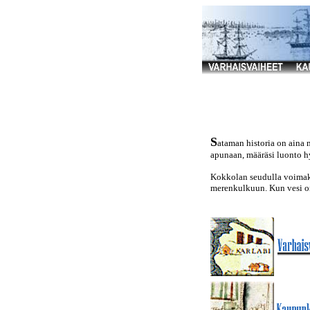
S
ataman historia on aina 
apunaan, määräsi luonto hy
Kokkolan seudulla voimak
merenkulkuun. Kun vesi on