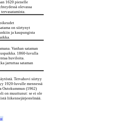
aan 1620 pienelle
 yhteydessä olevassa
tervasatamista.
oikeudet
tama on siirtynyt
punkiin ja kaupungista
aikka.
atamana. Vanhan sataman
nnuspaikka. 1860-luvulla
ntaa huviloita.
ka jarruttaa sataman
äytöstä. Tervahovi siirtyy
ttyy 1920-luvulle mennessä
 ja Outokummun (1962)
li on muuttunut: se ei ole
stä liikennejärjestelmää.
si