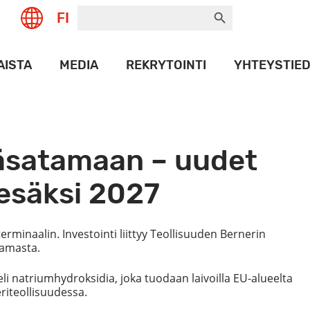
Search Button
Search
FI
for:
AISTA
MEDIA
REKRYTOINTI
YHTEYSTIE
T
LOGOPANKKI
NAMAX
HISTORIA
väsatamaan – uudet
ORT
ET
kesäksi 2027
T
rminaalin. Investointi liittyy Teollisuuden Bernerin
tamasta.
 natriumhydroksidia, joka tuodaan laivoilla EU-alueelta
riteollisuudessa.