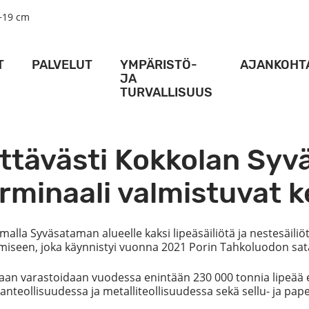
+19 cm
T
PALVELUT
YMPÄRISTÖ-
AJANKOHT
JA
TURVALLISUUS
AMA
LOGISTIIKKA­PALVELUT
MESSU
AMA
NOSTURIPALVELUT
VIIKON PA
TURVALLISUUS
ittävästi Kokkolan Sy
ALUSPALVELUT
ACTION P
YMPÄRISTÖ
SATAMA
VARASTOTILAT
HANKKE
terminaali valmistuvat 
KULKULUVAT
ERIKOIS-TERMINAALIT
KARTAT JA AJO-OHJEET
VIDEO
RAIDELIIKENNE
la Syväsataman alueelle kaksi lipeäsäiliötä ja nestesäiliöte
ALUKSILLE
amiseen, joka käynnistyi vuonna 2021 Porin Tahkoluodon sa
DIGIPALVELUT
SÄÄOLOSUHTEET SYVÄSATAMASSA
n varastoidaan vuodessa enintään 230 000 tonnia lipeää eli
teollisuudessa ja metalliteollisuudessa sekä sellu- ja pape
RT ACTIVITY -SOVELLUS