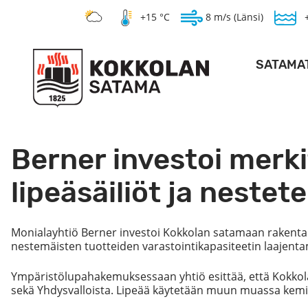
+15 °C
8 m/s (Länsi)
SATAMA
SYVÄSAT
KANTASAT
Berner investoi merk
HOPEAKIVEN 
lipeäsäiliöt ja neste
Monialayhtiö Berner investoi Kokkolan satamaan rakentamal
nestemäisten tuotteiden varastointikapasiteetin laajent
Ympäristölupahakemuksessaan yhtiö esittää, että Kokkolaa
sekä Yhdysvalloista. Lipeää käytetään muun muassa kemian
PO