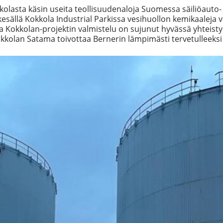
lasta käsin useita teollisuudenaloja Suomessa säiliöauto- 
esällä Kokkola Industrial Parkissa vesihuollon kemikaaleja 
a Kokkolan-projektin valmistelu on sujunut hyvässä yhteist
kkolan Satama toivottaa Bernerin lämpimästi tervetulleeksi