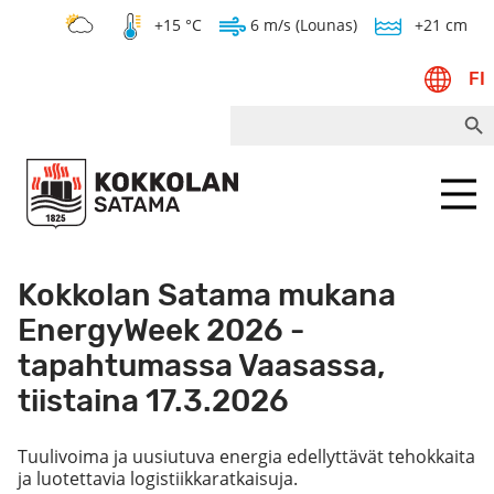
+15 °C
6 m/s (Lounas)
+21 cm
FI
Search Bu
Search
for:
Menu
Kokkolan Satama mukana
EnergyWeek 2026 -
tapahtumassa Vaasassa,
tiistaina 17.3.2026
Tuulivoima ja uusiutuva energia edellyttävät tehokkaita
ja luotettavia logistiikkaratkaisuja.