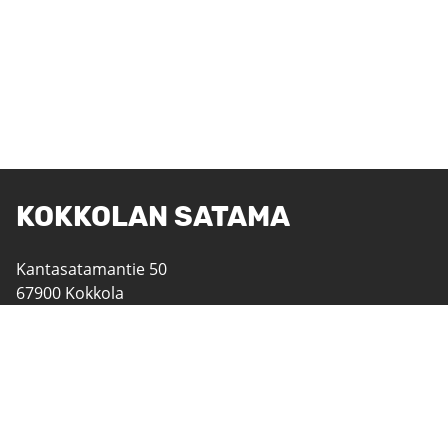
KOKKOLAN SATAMA
Kantasatamantie 50
67900 Kokkola
06 8242 400
satama@portofkokkola.fi