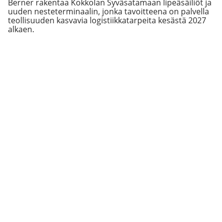
Berner rakentaa Kokkolan Syväsatamaan lipeäsäiliöt ja
uuden nesteterminaalin, jonka tavoitteena on palvella
teollisuuden kasvavia logistiikkatarpeita kesästä 2027
alkaen.