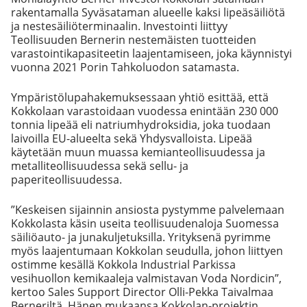
rakentamalla Syväsataman alueelle kaksi lipeäsäiliötä
ja nestesäiliöterminaalin. Investointi liittyy
Teollisuuden Bernerin nestemäisten tuotteiden
varastointikapasiteetin laajentamiseen, joka käynnistyi
vuonna 2021 Porin Tahkoluodon satamasta.
Ympäristölupahakemuksessaan yhtiö esittää, että
Kokkolaan varastoidaan vuodessa enintään 230 000
tonnia lipeää eli natriumhydroksidia, joka tuodaan
laivoilla EU-alueelta sekä Yhdysvalloista. Lipeää
käytetään muun muassa kemianteollisuudessa ja
metalliteollisuudessa sekä sellu- ja
paperiteollisuudessa.
”Keskeisen sijainnin ansiosta pystymme palvelemaan
Kokkolasta käsin useita teollisuudenaloja Suomessa
säiliöauto- ja junakuljetuksilla. Yrityksenä pyrimme
myös laajentumaan Kokkolan seudulla, johon liittyen
ostimme kesällä Kokkola Industrial Parkissa
vesihuollon kemikaaleja valmistavan Voda Nordicin”,
kertoo Sales Support Director Olli-Pekka Taivalmaa
Berneriltä. Hänen mukaansa Kokkolan-projektin