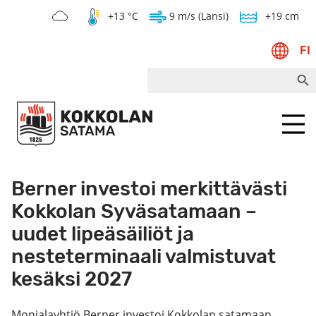
+13 °C
9 m/s (Länsi)
+19 cm
FI
Search Bu
Search
for:
Menu
Berner investoi merkittävästi
Kokkolan Syväsatamaan –
uudet lipeäsäiliöt ja
nesteterminaali valmistuvat
kesäksi 2027
Monialayhtiö Berner investoi Kokkolan satamaan