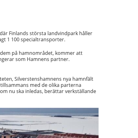
där Finlands största landvindpark håller
agt 1 100 specialtransporter.
 av dem på hamnområdet, kommer att
ungerar som Hamnens partner.
paciteten, Silverstenshamnens nya hamnfält
id tillsammans med de olika parterna
som nu ska inledas, berättar verkställande