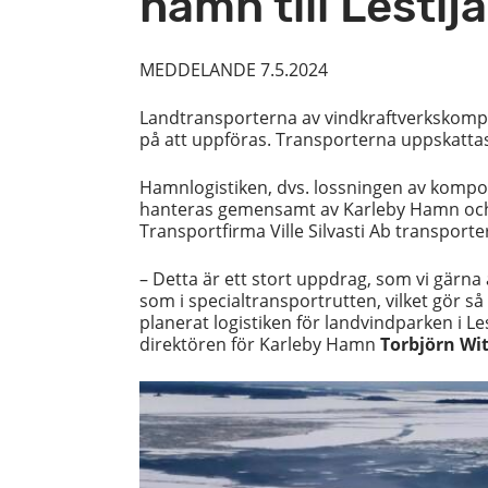
hamn till Lestij
MEDDELANDE 7.5.2024
Landtransporterna av vindkraftverkskompone
på att uppföras. Transporterna uppskattas 
Hamnlogistiken, dvs. lossningen av kompo
hanteras gemensamt av Karleby Hamn och 
Transportfirma Ville Silvasti Ab transport
– Detta är ett stort uppdrag, som vi gärna 
som i specialtransportrutten, vilket gör så
planerat logistiken för landvindparken i L
direktören för Karleby Hamn
Torbjörn Wit