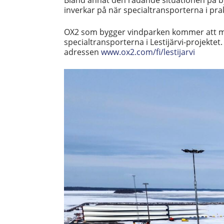
Bland annat den rådande situationen på 
inverkar på när specialtransporterna i pr
OX2 som bygger vindparken kommer att me
specialtransporterna i Lestijärvi-projekte
adressen
www.ox2.com/fi/lestijarvi