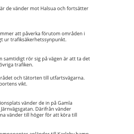
l där de vänder mot Halsua och fortsätter
 kommer att påverka förutom områden i
t ur trafiksäkerhetssynpunkt.
samtidigt rör sig på vägen är att ta det
vriga trafiken.
ådet och tätorten till utfartsvägarna.
portens vikt.
ionsplats vänder de in på Gamla
å Järnvägsgatan. Därifrån vänder
vänder till höger för att köra till