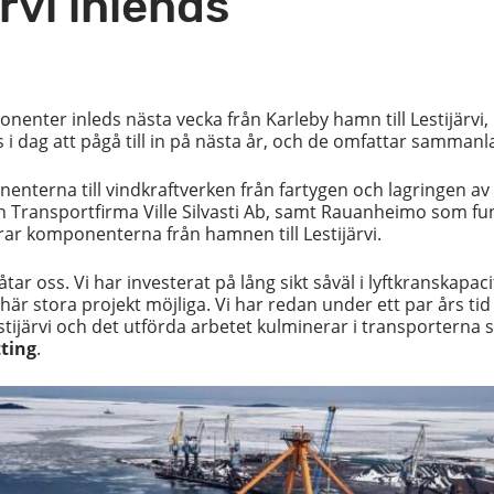
ärvi inlends
nter inleds nästa vecka från Karleby hamn till Lestijärvi, 
i dag att pågå till in på nästa år, och de omfattar sammanl
nenterna till vindkraftverken från fartygen och lagringen
Transportfirma Ville Silvasti Ab, samt Rauanheimo som f
erar komponenterna från hamnen till Lestijärvi.
åtar oss. Vi har investerat på lång sikt såväl i lyftkranska
 här stora projekt möjliga. Vi har redan under ett par års t
estijärvi och det utförda arbetet kulminerar i transporterna 
ting
.