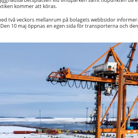
byggnadsarbetsplatsen vid vindparken samt tidpunkten då 
aktiken kommer att köras.
d två veckors mellanrum på bolagets webbsidor informera
t. Den 10 maj öppnas en egen sida för transporterna och den