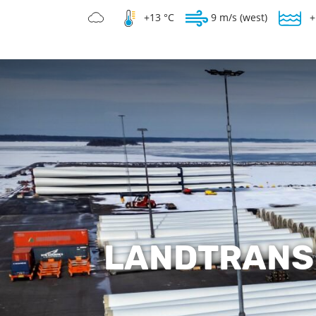
+13 °C
9 m/s (west)
+
LANDTRANS