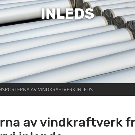
INLEDS
SPORTERNA AV VINDKRAFTVERK INLEDS
na av vindkraftverk f