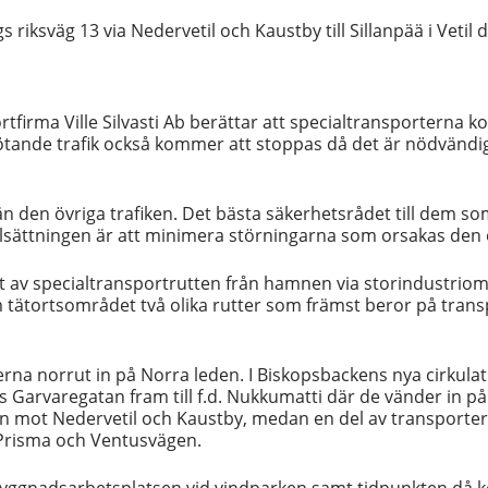
 riksväg 13 via Nedervetil och Kaustby till Sillanpää i Veti
rtfirma Ville Silvasti Ab berättar att specialtransporterna
tande trafik också kommer att stoppas då det är nödvändig
den övriga trafiken. Det bästa säkerhetsrådet till dem som 
lsättningen är att minimera störningarna som orsakas den ö
t av specialtransportrutten från hamnen via storindustriomr
m tätortsområdet två olika rutter som främst beror på trans
na norrut in på Norra leden. I Biskopsbackens nya cirkulat
s Garvaregatan fram till f.d. Nukkumatti där de vänder in p
n mot Nedervetil och Kaustby, medan en del av transporterna 
d Prisma och Ventusvägen.