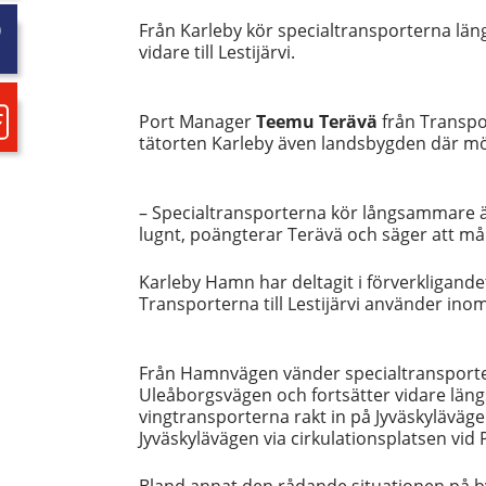
Från Karleby kör specialtransporterna längs
vidare till Lestijärvi.
Port Manager
Teemu Terävä
från Transpo
tätorten Karleby även landsbygden där mö
– Specialtransporterna kör långsammare än 
lugnt, poängterar Terävä och säger att må
Karleby Hamn har deltagit i förverkligande
Transporterna till Lestijärvi använder ino
Från Hamnvägen vänder specialtransporter
Uleåborgsvägen och fortsätter vidare läng
vingtransporterna rakt in på Jyväskyläväge
Jyväskylävägen via cirkulationsplatsen vi