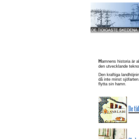
H
amnens historia är a
den utvecklande teknol
Den kraftiga landhöjni
då inte minst sjöfarten
flytta sin hamn.