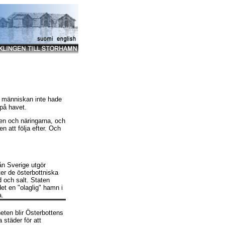
då människan inte hade
 på havet.
gen och näringarna, och
en att följa efter. Och
ån Sverige utgör
er de österbottniska
 och salt. Staten
et en "olaglig" hamn i
a.
ten blir Österbottens
 städer för att