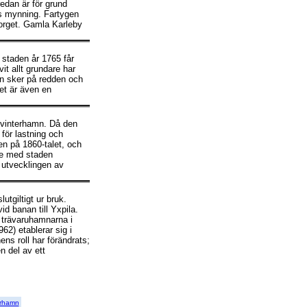
dan är för grund
ns mynning. Fartygen
orget. Gamla Karleby
 staden år 1765 får
vit allt grundare har
en sker på redden och
et är även en
 vinterhamn. Då den
 för lastning och
 på 1860-talet, och
lse med staden
 utvecklingen av
utgiltigt ur bruk.
vid banan till Yxpila.
a trävaruhamnarna i
2) etablerar sig i
s roll har förändrats;
n del av ett
torhamn