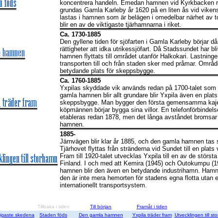
koncentrera handeln. Emedan hamnen vid Kyrkbacken re
grundas Gamla Karleby år 1620 på en liten ås vid vike
lastas i hamnen som är belägen i omedelbar närhet av t
blir en av de viktigaste tjärhamnarna i riket.
Ca. 1730-1885
Den gyllene tiden för sjöfarten i Gamla Karleby börjar då
rättigheter att idka utrikessjöfart. Då Stadssundet har bli
hamnen flyttats till området utanför Halkokari. Lastning
transporten till och från staden sker med pråmar. Områd
betydande plats för skeppsbygge.
Ca. 1760-1885
Yxpilas skyddade vik används redan på 1700-talet som
gamla hamnen blir allt grundare blir Yxpila även en plats
skeppsbygge. Man bygger den första gemensamma kajen
köpmännen börjar bygga sina villor. En telefonförbinde
etableras redan 1878, men det långa avståndet bromsar
hamnen.
1885-
Järnvägen blir klar år 1885, och den gamla hamnen tas sl
Tjärhovet flyttas från stränderna vid Sundet till en plats 
Fram till 1920-talet utvecklas Yxpila till en av de störst
Finland. I och med att Kemira (1945) och Outokumpu (196
hamnen blir den även en betydande industrihamn. Hamnen
den är inte mera hemorten för stadens egna flotta utan e
internationellt transportsystem.
Tillbaka i tiden
Till början
Framåt i tiden
digaste skedena
Staden föds
Den gamla hamnen
Yxpila träder fram
Utvecklingen till s