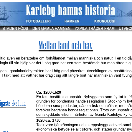
lltid även en berättelse om förhållandet mellan människa och natur. I en tid 
ogin till sin hjälp var det i hög grad naturen som bestämde hur man rörde sig
ngen i gamlakarlebytrakten har i hög grad påverkat utvecklingen av bosättnin
. I takt med att vattnet har dragit sig allt längre bort har människan varit tvung
Ca. 1200-1620
En fast bosättning uppstår. Nybyggarna som flyttat in fr
grunden för böndernas handelsseglation I Stockholm byt
bönderna sina produkter, såsom fisk och pälsar, mot säd
försöker begränsa bondeseglationen. Trots det uppstår d
den skyddade viken i närheten av Gamla Karlebys kyrk
1620-ca. 1730
Tack vare tjärbränningen och skeppsbyggnadsverksamhe
ekonomiska betydelse allt större, och staten grundar nya