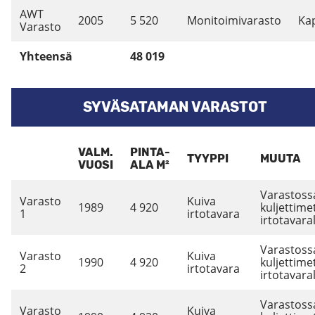
AWT
2005
5 520
Monitoimivarasto
Ka
Varasto
Yhteensä
48 019
SYVÄSATAMAN VARASTOT
VALM.
PINTA-
TYYPPI
MUUTA
VUOSI
ALA M²
Varastoss
Varasto
Kuiva
1989
4 920
kuljettime
1
irtotavara
irtotavaral
Varastoss
Varasto
Kuiva
1990
4 920
kuljettime
2
irtotavara
irtotavaral
Varastoss
Varasto
Kuiva