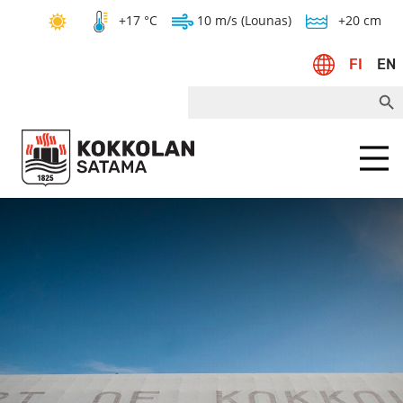
+17 °C
10 m/s (Lounas)
+20 cm
FI
EN
Search Bu
Search
for:
Menu