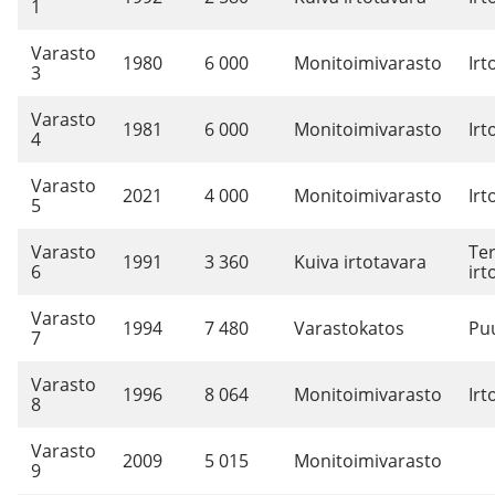
1
Varasto
1980
6 000
Monitoimivarasto
Irt
3
Varasto
1981
6 000
Monitoimivarasto
Irt
4
Varasto
2021
4 000
Monitoimivarasto
Irt
5
Varasto
Ter
1991
3 360
Kuiva irtotavara
6
irt
Varasto
1994
7 480
Varastokatos
Pu
7
Varasto
1996
8 064
Monitoimivarasto
Irt
8
Varasto
2009
5 015
Monitoimivarasto
9