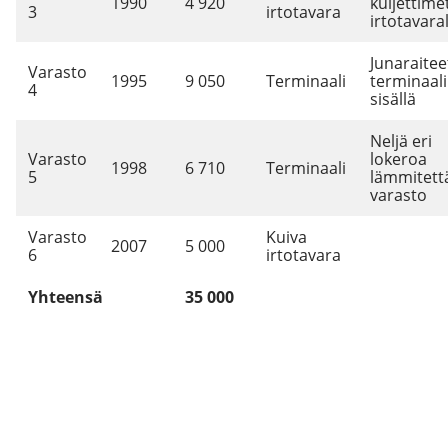
1990
4 920
kuljettime
3
irtotavara
irtotavaral
Junaraitee
Varasto
1995
9 050
Terminaali
terminaal
4
sisällä
Neljä eri
Varasto
lokeroa
1998
6 710
Terminaali
5
lämmitett
varasto
Varasto
Kuiva
2007
5 000
6
irtotavara
Yhteensä
35 000