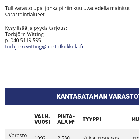
Tullivarastolupa, jonka piiriin kuuluvat edellä mainitut
varastointialueet
Kysy lisää ja pyydä tarjous:
Torbjörn Witting
p. 040 5119 595
torbjorn.witting@portofkokkola.fi
KANTASATAMAN VARASTO
VALM.
PINTA-
TYYPPI
MU
VUOSI
ALA M²
Varasto
1992
2 580
Kuiva irtotavara
Irt