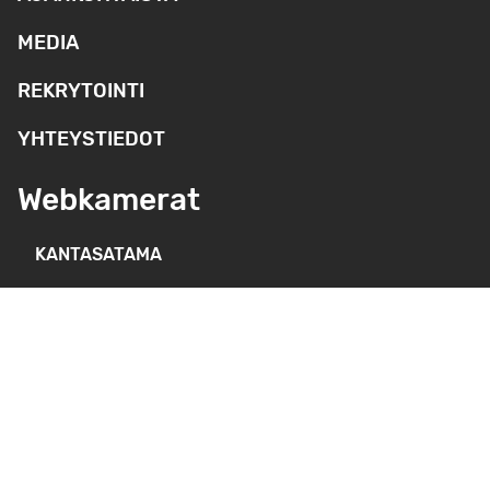
MEDIA
REKRYTOINTI
YHTEYSTIEDOT
Webkamerat
KANTASATAMA
SYVÄSATAMA
HOPEAKIVEN SATAMA
Tietosuojaseloste
FI
EN