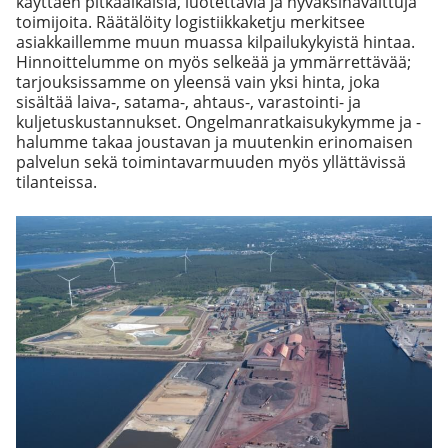
käyttäen pitkäaikaisia, luotettavia ja hyväksihavaittuja
toimijoita. Räätälöity logistiikkaketju merkitsee
asiakkaillemme muun muassa kilpailukykyistä hintaa.
Hinnoittelumme on myös selkeää ja ymmärrettävää;
tarjouksissamme on yleensä vain yksi hinta, joka
sisältää laiva-, satama-, ahtaus-, varastointi- ja
kuljetuskustannukset. Ongelmanratkaisukykymme ja -
halumme takaa joustavan ja muutenkin erinomaisen
palvelun sekä toimintavarmuuden myös yllättävissä
tilanteissa.