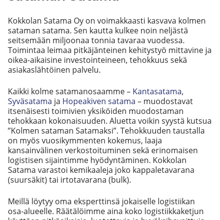
Kokkolan Satama Oy on voimakkaasti kasvava kolmen
sataman satama. Sen kautta kulkee noin neljästä
seitsemään miljoonaa tonnia tavaraa vuodessa.
Toimintaa leimaa pitkäjänteinen kehitystyö mittavine ja
oikea-aikaisine investointeineen, tehokkuus sekä
asiakaslähtöinen palvelu.
Kaikki kolme satamanosaamme –
Kantasatama
,
Syväsatama
ja
Hopeakiven satama
– muodostavat
itsenäisesti toimivien yksiköiden muodostaman
tehokkaan kokonaisuuden. Aluetta voikin syystä kutsua
”Kolmen sataman Satamaksi”. Tehokkuuden taustalla
on myös vuosikymmenten kokemus, laaja
kansainvälinen verkostoituminen sekä erinomaisen
logistisen sijaintimme hyödyntäminen. Kokkolan
Satama varastoi kemikaaleja joko kappaletavarana
(suursäkit) tai irtotavarana (bulk).
Meillä löytyy oma eksperttinsä jokaiselle logistiikan
osa-alueelle. Räätälöimme aina koko logistiikkaketjun