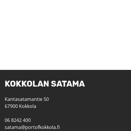
KOKKOLAN SATAMA
Kantasatamantie 50
67900 Kokkola
06 8242 400
satama@portofkokkola.fi