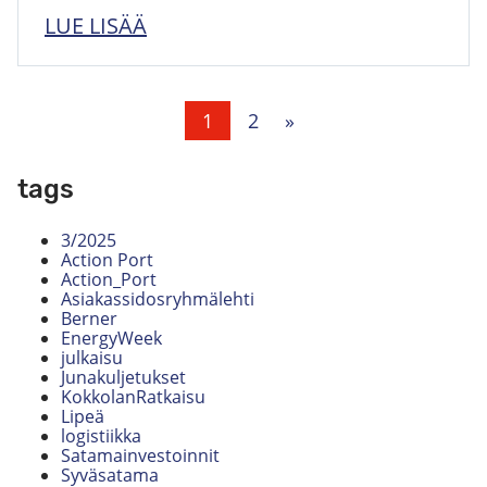
LUE LISÄÄ
1
2
»
tags
3/2025
Action Port
Action_Port
Asiakassidosryhmälehti
Berner
EnergyWeek
julkaisu
Junakuljetukset
KokkolanRatkaisu
Lipeä
logistiikka
Satamainvestoinnit
Syväsatama