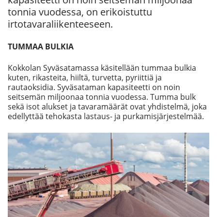
tonnia vuodessa, on erikoistuttu
irtotavaraliikenteeseen.
TUMMAA BULKIA
Kokkolan Syväsatamassa käsitellään tummaa bulkia
kuten, rikasteita, hiiltä, turvetta, pyriittiä ja
rautaoksidia. Syväsataman kapasiteetti on noin
seitsemän miljoonaa tonnia vuodessa. Tumma bulk
sekä isot alukset ja tavaramäärät ovat yhdistelmä, joka
edellyttää tehokasta lastaus- ja purkamisjärjestelmää.