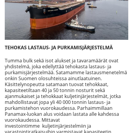
TEHOKAS LASTAUS- JA PURKAMISJÄRJESTELMÄ
Tumma bulk sekä isot alukset ja tavaramäärät ovat
yhdistelmä, joka edellyttää tehokasta lastaus- ja
purkamisjärjestelmää. Satamamme lastausmenetelmä
onkin Suomen olosuhteissa ainutlaatuinen.
Käsittelynopeutta satamaan tuovat tehokkaat,
kapasiteetiltaan 40 ja 50 tonnin nosturit sekä
ajanmukaiset ja tehokkaat kuljetinjärjestelmät, jotka
mahdollistavat jopa yli 40 000 tonnin lastaus- ja
purkamistehon vuorokaudessa. Parhaimmillaan
Panamax-luokan alus voidaan lastata alle kahdessa
vuorokaudessa. Mittavat
investointimme kuljetinjärjestelmiin ja
varastointiratkaisuihin varmistavat kapasiteetin