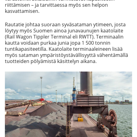
riittämisen – ja tarvittaessa myös sen helpon
kasvattamisen.
Rautatie johtaa suoraan syväsataman ytimeen, josta
löytyy myös Suomen ainoa junavaunujen kaatolaite
(Rail Wagon Tippler Terminal eli RWTT). Terminaalin
kautta voidaan purkaa junia jopa 1 500 tonnin
tuntikapasiteetilla. Kaatolaite terminaaleineen lisää
myös sataman ympäristöystävällisyyttä vähentämällä
tuotteiden pölyämistä käsittelyn aikana.