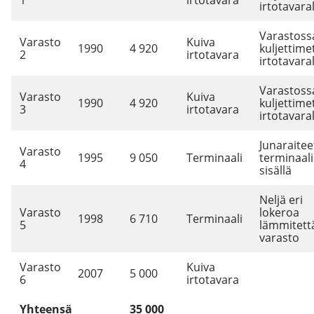
irtotavaral
Varastoss
Varasto
Kuiva
1990
4 920
kuljettime
2
irtotavara
irtotavaral
Varastoss
Varasto
Kuiva
1990
4 920
kuljettime
3
irtotavara
irtotavaral
Junaraitee
Varasto
1995
9 050
Terminaali
terminaal
4
sisällä
Neljä eri
Varasto
lokeroa
1998
6 710
Terminaali
5
lämmitett
varasto
Varasto
Kuiva
2007
5 000
6
irtotavara
Yhteensä
35 000