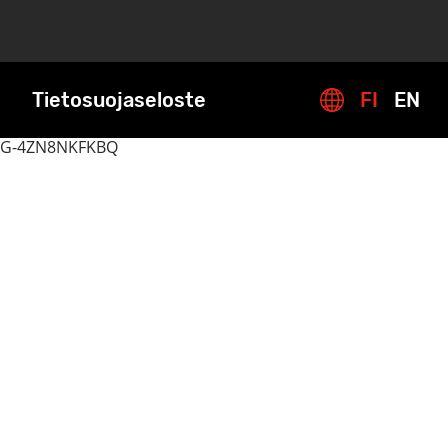
Tietosuojaseloste
FI
EN
G-4ZN8NKFKBQ