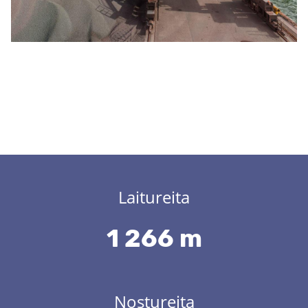
Laitureita
1 266 m
Nostureita