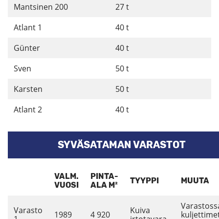
Mantsinen 200
27 t
Atlant 1
40 t
Günter
40 t
Sven
50 t
Karsten
50 t
Atlant 2
40 t
SYVÄSATAMAN VARASTOT
VALM.
PINTA-
TYYPPI
MUUTA
VUOSI
ALA M²
Varastoss
Varasto
Kuiva
1989
4 920
kuljettime
1
irtotavara