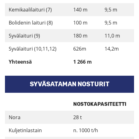
Kemikaalilaituri (7)
140 m
9,5 m
Bolidenin laituri (8)
100 m
9,5 m
Syvälaituri (9)
180 m
11,0 m
Syvälaituri (10,11,12)
626m
14,2m
Yhteensä
1 266 m
SYVÄSATAMAN NOSTURIT
NOSTOKAPASITEETTI
Nora
28 t
Kuljetinlastain
n. 1000 t/h