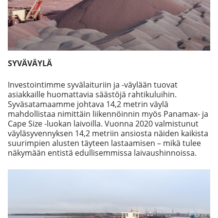
SYVÄVÄYLÄ
Investointimme syvälaituriin ja -väylään tuovat
asiakkaille huomattavia säästöjä rahtikuluihin.
Syväsatamaamme johtava 14,2 metrin väylä
mahdollistaa nimittäin liikennöinnin myös Panamax- ja
Cape Size -luokan laivoilla. Vuonna 2020 valmistunut
väyläsyvennyksen 14,2 metriin ansiosta näiden kaikista
suurimpien alusten täyteen lastaamisen – mikä tulee
näkymään entistä edullisemmissa laivaushinnoissa.