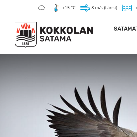
+15 °C
8 m/s (Länsi)
SATAMA
SYVÄSAT
KANTASAT
HOPEAKIVEN 
PO