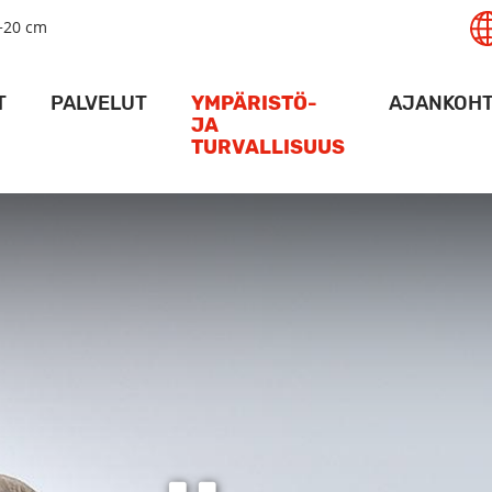
+20 cm
T
PALVELUT
YMPÄRISTÖ-
AJANKOHT
JA
TURVALLISUUS
AMA
LOGISTIIKKA­PALVELUT
MESS
AMA
NOSTURIPALVELUT
VIIKON P
TURVALLISUUS
ALUSPALVELUT
ACTION 
YMPÄRISTÖ
SATAMA
VARASTOTILAT
HANKK
KULKULUVAT
ERIKOIS-TERMINAALIT
KARTAT JA AJO-OHJEET
VIDE
RAIDELIIKENNE
ALUKSILLE
DIGIPALVELUT
SÄÄOLOSUHTEET SYVÄSATAMASSA
RT ACTIVITY -SOVELLUS