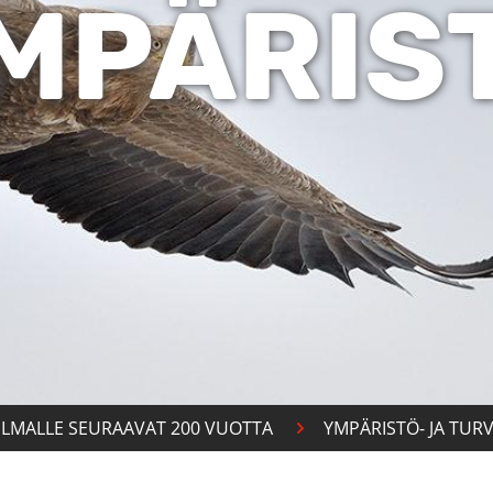
MPÄRIS
ILMALLE SEURAAVAT 200 VUOTTA
YMPÄRISTÖ- JA TUR