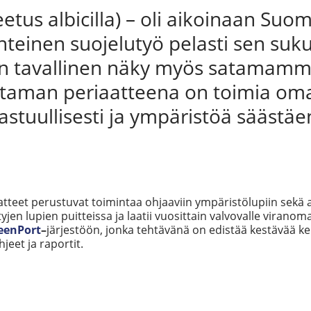
etus albicilla) – oli aikoinaan Su
änteinen suojelutyö pelasti sen su
on tavallinen näky myös satamamm
taman periaatteena on toimia oma
astuullisesti ja ympäristöä säästäe
atteet perustuvat toimintaa ohjaaviin ympäristölupiin sekä a
n lupien puitteissa ja laatii vuosittain valvovalle viranomai
eenPort
–
järjestöön, jonka tehtävänä on edistää kestävää keh
jeet ja raportit.