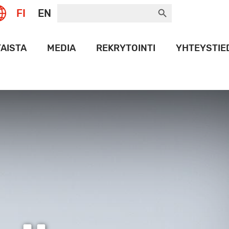
Search Button
Search
FI
EN
for:
AISTA
MEDIA
REKRYTOINTI
YHTEYSTIE
UT
LOGOPANKKI
ANAMAX
HISTORIA
PORT
EET
OT