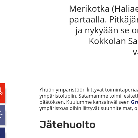
Merikotka (Haliae
partaalla. Pitkäj
ja nykyään se 
Kokkolan Sa
v
Yhtiön ympäristöön liittyvät toimintaperia
ympäristölupiin. Satamamme toimii esitettyje
päätöksen. Kuulumme kansainväliseen
Gr
ympäristöasioihin liittyvät suunnitelmat, oh
Jätehuolto