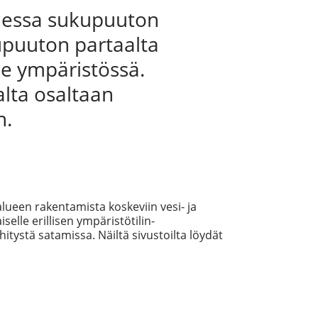
omessa sukupuuton
kupuuton partaalta
e ympäristössä.
lta osaltaan
n.
lueen rakentamista koskeviin vesi- ja
selle erillisen ympäristötilin-
itystä satamissa. Näiltä sivustoilta löydät