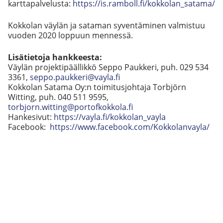
karttapalvelusta:
https://is.ramboll.fi/kokkolan_satama/
Kokkolan väylän ja sataman syventäminen valmistuu
vuoden 2020 loppuun mennessä.
Lisätietoja hankkeesta:
Väylän projektipäällikkö Seppo Paukkeri, puh. 029 534
3361,
seppo.paukkeri@vayla.fi
Kokkolan Satama Oy:n toimitusjohtaja Torbjörn
Witting, puh. 040 511 9595,
torbjorn.witting@portofkokkola.fi
Hankesivut:
https://vayla.fi/kokkolan_vayla
Facebook:
https://www.facebook.com/Kokkolanvayla/