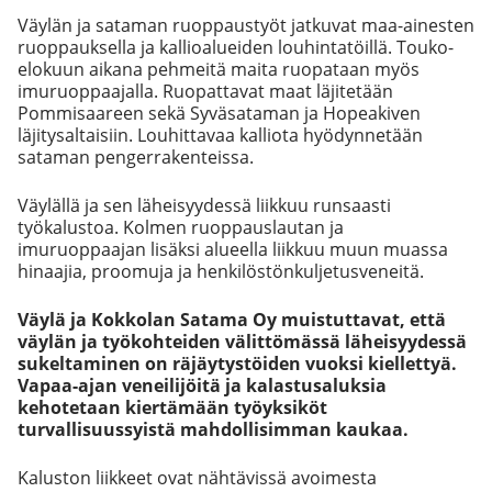
Väylän ja sataman ruoppaustyöt jatkuvat maa-ainesten
ruoppauksella ja kallioalueiden louhintatöillä. Touko-
elokuun aikana pehmeitä maita ruopataan myös
imuruoppaajalla. Ruopattavat maat läjitetään
Pommisaareen sekä Syväsataman ja Hopeakiven
läjitysaltaisiin. Louhittavaa kalliota hyödynnetään
sataman pengerrakenteissa.
Väylällä ja sen läheisyydessä liikkuu runsaasti
työkalustoa. Kolmen ruoppauslautan ja
imuruoppaajan lisäksi alueella liikkuu muun muassa
hinaajia, proomuja ja henkilöstönkuljetusveneitä.
Väylä ja Kokkolan Satama Oy muistuttavat, että
väylän ja työkohteiden välittömässä läheisyydessä
sukeltaminen on räjäytystöiden vuoksi kiellettyä.
Vapaa-ajan veneilijöitä ja kalastusaluksia
kehotetaan kiertämään työyksiköt
turvallisuussyistä mahdollisimman kaukaa.
Kaluston liikkeet ovat nähtävissä avoimesta