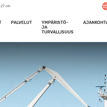
+27 cm
T
PALVELUT
YMPÄRISTÖ-
AJANKOHT
JA
TURVALLISUUS
AMA
LOGISTIIKKA­PALVELUT
MESSU
AMA
NOSTURIPALVELUT
VIIKON PA
TURVALLISUUS
ALUSPALVELUT
ACTION P
YMPÄRISTÖ
SATAMA
VARASTOTILAT
HANKKE
KULKULUVAT
ERIKOIS-TERMINAALIT
KARTAT JA AJO-OHJEET
VIDEO
RAIDELIIKENNE
ALUKSILLE
DIGIPALVELUT
SÄÄOLOSUHTEET SYVÄSATAMASSA
RT ACTIVITY -SOVELLUS