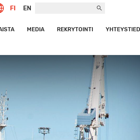
Search Button
Search
FI
EN
for:
AISTA
MEDIA
REKRYTOINTI
YHTEYSTIE
T
LOGOPANKKI
NAMAX
HISTORIA
ORT
ET
T