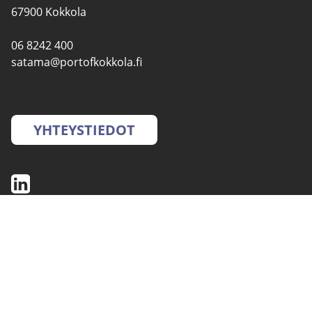
67900 Kokkola
06 8242 400
satama@portofkokkola.fi
YHTEYSTIEDOT
SATAMAT
PALVELUT
YMPÄRISTÖ- JA
TURVALLISUUS