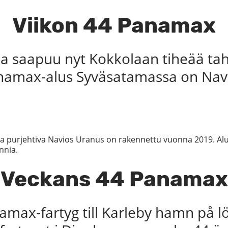
Viikon 44 Panamax
 saapuu nyt Kokkolaan tiheää taht
namax-alus Syväsatamassa on Navi
 purjehtiva Navios Uranus on rakennettu vuonna 2019. Aluks
nnia.
Veckans 44 Panamax
max-fartyg till Karleby hamn på 