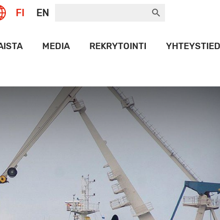
Search Button
Search
FI
EN
for:
AISTA
MEDIA
REKRYTOINTI
YHTEYSTIE
T
LOGOPANKKI
NAMAX
HISTORIA
ORT
ET
T