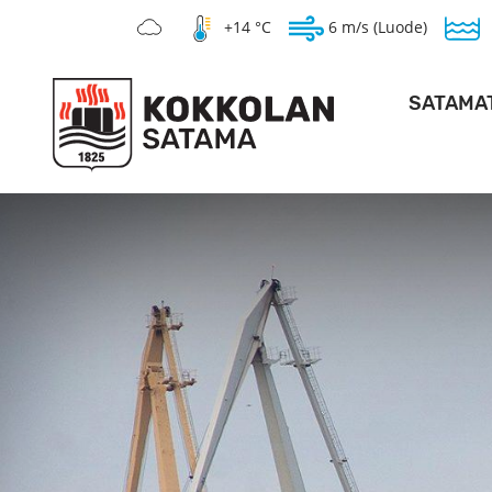
+14 °C
6 m/s (Luode)
SATAMA
SYVÄSAT
KANTASAT
HOPEAKIVEN 
PO