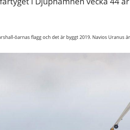
fartyget i Djuphamnen vecka 44 är
hall-öarnas flagg och det är byggt 2019. Navios Uranus är