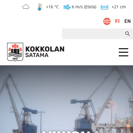
+16 °C
6 m/s (Etelä)
+21 cm
FI
EN
Search Bu
Search
for:
Menu