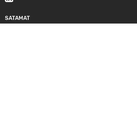
SATAMAT
PALVELUT
YMPÄRISTÖ- JA
TURVALLISUUS
AJANKOHTAISTA
MEDIA
REKRYTOINTI
YHTEYSTIEDOT
Webkamerat