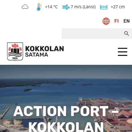
+14 °C
7 m/s (Länsi)
+27 cm
FI
EN
Search Bu
Search
for:
Menu
ACTION PORT –
KOKKOLAN