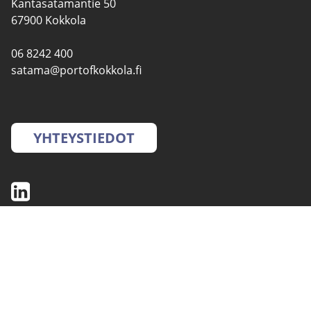
Kantasatamantie 50
67900 Kokkola
06 8242 400
satama@portofkokkola.fi
YHTEYSTIEDOT
SATAMAT
PALVELUT
YMPÄRISTÖ- JA