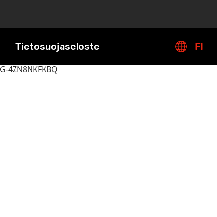
Tietosuojaseloste
FI
G-4ZN8NKFKBQ