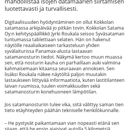
mahdollistaa isojen datamäärien siirtämisen
luotettavasti ja turvallisesti.
Digitaalisuuden hyödyntäminen on ollut Kokkolan
satamassa arkipäivää jo pitkän tovin. Kokkolan Satama
Oy:n kehityspäällikkö Jyrki Roukala seisoo Syväsataman
tuntumassa tablettiaan selaten. Hän on hakenut
näytölle reaaliaikaiseen tarkasteluun yhden
syvälaiturissa Panamax-alusta lastaavan
satamanosturin tiedot. Näkymä kertoo muun muassa
sen, että nosturin kauha on parhaillaan auki valmiina
kahmaisemaan kitaansa seuraavan annoksen. Sen
lisäksi Roukala näkee näytöltä paljon muutakin
lastaukseen liittyvää informaatiota, kuten lastitilanteen
laivan ruumissa, tuulen voimakkuuden sekä
satamanosturin konehuoneen lämpötilan.
Jos satamanosturiin tulee vika, siitä välittyy saman tien
tieto etäyhteyden päähän tekniselle henkilökunnalle.
– He pystyvät paikantamaan vian nopeasti etänä sen
sijaan, että he ensin ajaisivat autolla 5 kilometriä