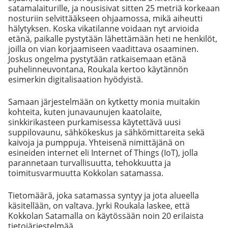
satamalaiturille, ja nousisivat sitten 25 metriä korkeaan
nosturiin selvittääkseen ohjaamossa, mikä aiheutti
hälytyksen. Koska vikatilanne voidaan nyt arvioida
etänä, paikalle pystytään lähettämään heti ne henkilöt,
joilla on vian korjaamiseen vaadittava osaaminen.
Joskus ongelma pystytään ratkaisemaan etänä
puhelinneuvontana, Roukala kertoo käytännön
esimerkin digitalisaation hyödyistä.
Samaan järjestelmään on kytketty monia muitakin
kohteita, kuten junavaunujen kaatolaite,
sinkkirikasteen purkamisessa käytettävä uusi
suppilovaunu, sähkökeskus ja sähkömittareita sekä
kaivoja ja pumppuja. Yhteisenä nimittäjänä on
esineiden internet eli Internet of Things (IoT), jolla
parannetaan turvallisuutta, tehokkuutta ja
toimitusvarmuutta Kokkolan satamassa.
Tietomäärä, joka satamassa syntyy ja jota alueella
käsitellään, on valtava. Jyrki Roukala laskee, että
Kokkolan Satamalla on käytössään noin 20 erilaista
tietojärjestelmää.