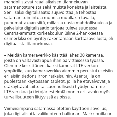
mahdollistavat reaaliaikaisen tilannekuvan
satamanostureista sekä muista koneista ja laitteista.
Sen lisäksi digitalisaatio sujuvoittaa ja tehostaa
sataman toimintoja monella muullakin tavalla,
puhumattakaan siitä, millaisia uusia mahdollisuuksia ja
palveluita digitalisaatio tarjoaa tulevaisuudessa.
Centria-ammattikorkeakoulun Biline 2-hankkeessa
esimerkiksi on pyritty rakentamaan karttasovellusta, eli
digitaalista tilannekuvaa.
– Meidän kameraverkko käsittää lähes 30 kameraa,
joista on valtavasti apua ihan päivittäisessä työssä.
Olemme keskittäneet kaikki kamerat LTE-verkon
ympärille, kun kameraverkko aiemmin perustui useisiin
erilaisiin tiedonsiirron ratkaisuihin. Asentajilla on
puolestaan käytössään tabletit, joilla he etävalvovat ja
etäkäyttävät laitteita. Luonnollisesti hyödynnämme
LTE-verkkoa ja tietojärjestelmiä monin eri tavoin myös
turvallisuuteen liittyvissä asioissa.
Viimeisimpänä satamassa otettiin käyttöön sovellus,
joka digitalisoi laivaliikenteen hallinnan. Markkinoilla on