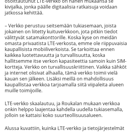
osoittautunut LTE-verkko on hänen mukaansa se
kivijalka, jonka päälle digitaalisia ratkaisuja voidaan
jatkossa kehittää.
– Verkko perustuu seitsemään tukiasemaan, joista
jokainen on liitetty kuituverkkoon, jota pitkin tiedot
välittyvät satamakonttorille. Koska kyse on meidän
omasta privaatista LTE-verkosta, emme ole riippuvaisia
kaupallisista mobiiliverkoista. Se tarkoittaa ennen
kaikkea luotettavuutta ja turvallisuutta, koska
hallitsemme itse verkon kapasiteettia samoin kuin SIM-
kortteja. Verkko on turvallisuuskriittinen. Vaikka sähköt
ja internet olisivat alhaalla, tämä verkko toimii vielä
kauan sen jälkeen. Lisäksi meillä on mahdollisuus
kaupallistaa verkkoa tarjoamalla siitä viipaleita alueen
muille toimijoille.
LTE-verkko skaalautuu, ja Roukalan mukaan verkkoa
onkin helppo laajentaa kahdella uudella tukiasemalla,
jolloin se kattaisi koko suurteollisuusalueen.
Alussa kuvattiin, kuinka LTE-verkko ja tietojärjestelmät