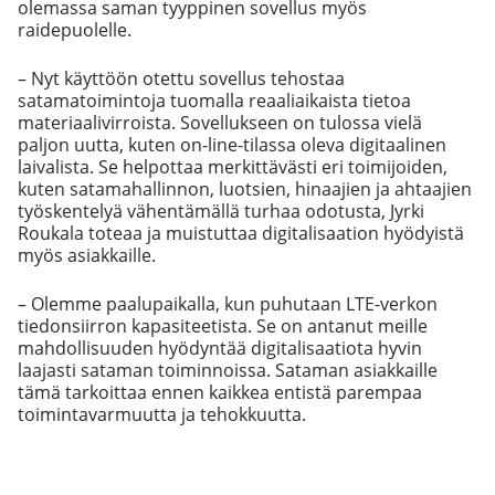
olemassa saman tyyppinen sovellus myös
raidepuolelle.
– Nyt käyttöön otettu sovellus tehostaa
satamatoimintoja tuomalla reaaliaikaista tietoa
materiaalivirroista. Sovellukseen on tulossa vielä
paljon uutta, kuten on-line-tilassa oleva digitaalinen
laivalista. Se helpottaa merkittävästi eri toimijoiden,
kuten satamahallinnon, luotsien, hinaajien ja ahtaajien
työskentelyä vähentämällä turhaa odotusta, Jyrki
Roukala toteaa ja muistuttaa digitalisaation hyödyistä
myös asiakkaille.
– Olemme paalupaikalla, kun puhutaan LTE-verkon
tiedonsiirron kapasiteetista. Se on antanut meille
mahdollisuuden hyödyntää digitalisaatiota hyvin
laajasti sataman toiminnoissa. Sataman asiakkaille
tämä tarkoittaa ennen kaikkea entistä parempaa
toimintavarmuutta ja tehokkuutta.