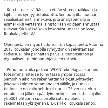
– Kun tietoa kerätään, siirretään yhteen paikkaan ja
lajitellaan, syntyy tietoisuutta. Sen pohjalta luodaan
reaaliaikainen tilannekuva, jota analysoimalla ja
esimerkiksi vertaamalla historiaan voidaan ennustaa
tulevaa. Siitä tässä koko kokonaisuudessa on kyse,
Roukala pelkistää.
Olennaista on myös tiedonsiirron kapasiteetti. Vuonna
2015 Roukalan johdolla ryhdyttiinkin selvittämään
ratkaisua, joka parhaiten palvelisi tiedonsiirron ja
digitaalisen toiminnanohjauksen tarpeita.
– Pohdimme aika pitkään WLAN-teknologiaa kunnes
totesimme, ettei se toimi tässä ympäristössä.
Samoihin aikoihin rakennettiin valokuituyhteydet
jokaisen kolmen satamanosan välille, ja uudeksi
tiedonsiirron vaihtoehdoksi nousi LTE-verkko. Alun
empimisen jälkeen päädyimmekin siihen, että laajalle,
yli 500 hehtaarin suuruiselle satama-alueelle,
rakennetaan yksityinen LTE-verkko, Roukala sanoo.