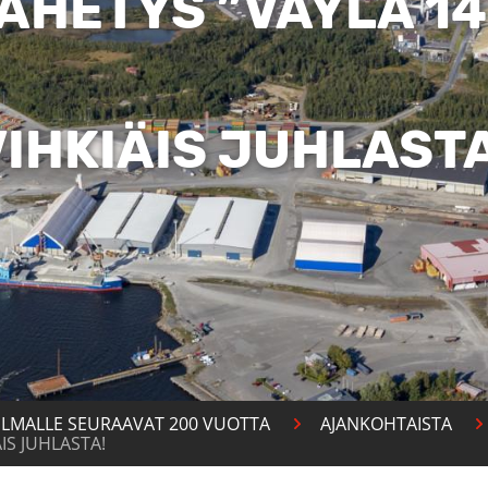
ÄHETYS ”VÄYLÄ 14
VIHKIÄIS JUHLASTA
ILMALLE SEURAAVAT 200 VUOTTA
AJANKOHTAISTA
IS JUHLASTA!