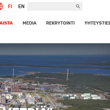
Search Button
Search
FI
EN
for:
AISTA
MEDIA
REKRYTOINTI
YHTEYSTIE
UT
LOGOPANKKI
NAMAX
HISTORIA
PORT
ET
T