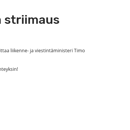
a striimaus
ttaa liikenne- ja viestintäministeri Timo
hteyksin!