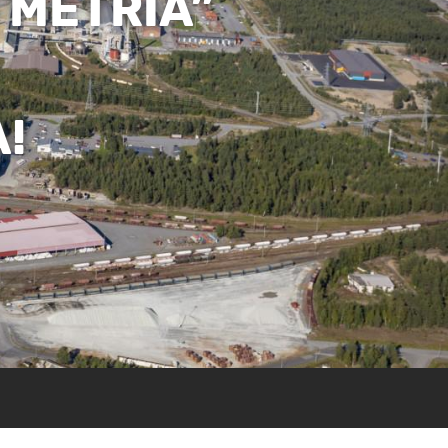
 METRIÄ”
!