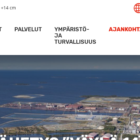
+14 cm
T
PALVELUT
YMPÄRISTÖ-
AJANKOHT
JA
TURVALLISUUS
AMA
LOGISTIIKKA­PALVELUT
MESS
AMA
NOSTURIPALVELUT
VIIKON PA
TURVALLISUUS
ALUSPALVELUT
ACTION 
YMPÄRISTÖ
SATAMA
VARASTOTILAT
HANKKE
KULKULUVAT
ERIKOIS-TERMINAALIT
KARTAT JA AJO-OHJEET
VIDEO
RAIDELIIKENNE
ALUKSILLE
DIGIPALVELUT
SÄÄOLOSUHTEET SYVÄSATAMASSA
RT ACTIVITY -SOVELLUS