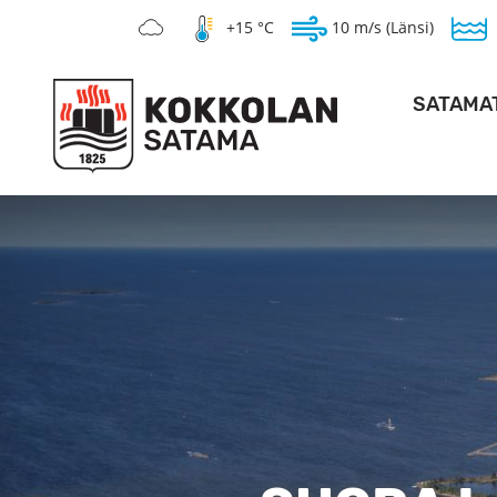
+15 °C
10 m/s (Länsi)
SATAMA
SYVÄSAT
KANTASAT
HOPEAKIVEN 
PO