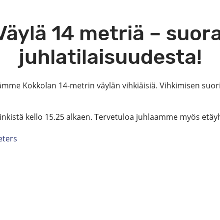
äylä 14 metriä – suor
juhlatilaisuudesta!
etämme Kokkolan 14-metrin väylän vihkiäisiä. Vihkimisen suori
linkistä kello 15.25 alkaen. Tervetuloa juhlaamme myös etäy
eters