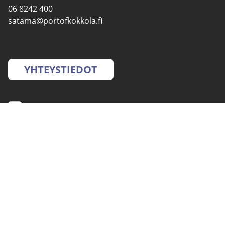
06 8242 400
satama@portofkokkola.fi
YHTEYSTIEDOT
SATAMAT
PALVELUT
YMPÄRISTÖ- JA
TURVALLISUUS
AJANKOHTAISTA