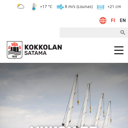
+17 °C
8 m/s (Lounas)
+21 cm
FI
EN
Search Bu
Search
for:
Menu