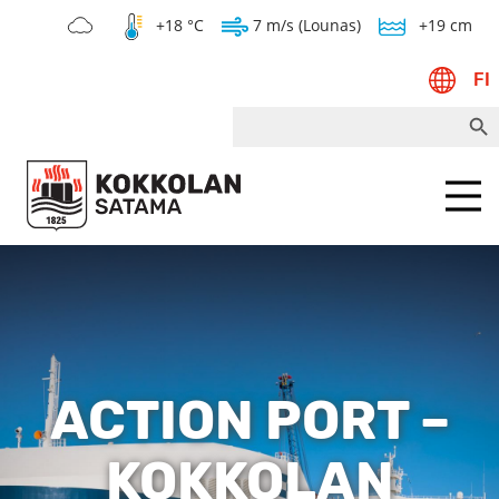
+18 °C
7 m/s (Lounas)
+19 cm
FI
Search Bu
Search
for:
Menu
ACTION PORT –
KOKKOLAN