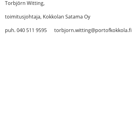
Torbjörn Witting,
toimitusjohtaja, Kokkolan Satama Oy
puh. 040 511 9595 torbjorn.witting@portofkokkola.fi