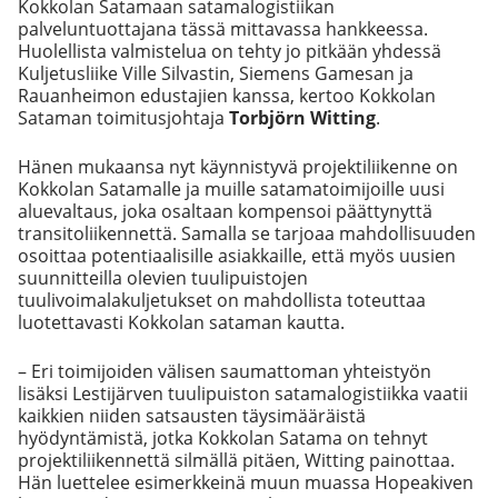
Kokkolan Satamaan satamalogistiikan
palveluntuottajana tässä mittavassa hankkeessa.
Huolellista valmistelua on tehty jo pitkään yhdessä
Kuljetusliike Ville Silvastin, Siemens Gamesan ja
Rauanheimon edustajien kanssa, kertoo Kokkolan
Sataman toimitusjohtaja
Torbjörn Witting
.
Hänen mukaansa nyt käynnistyvä projektiliikenne on
Kokkolan Satamalle ja muille satamatoimijoille uusi
aluevaltaus, joka osaltaan kompensoi päättynyttä
transitoliikennettä. Samalla se tarjoaa mahdollisuuden
osoittaa potentiaalisille asiakkaille, että myös uusien
suunnitteilla olevien tuulipuistojen
tuulivoimalakuljetukset on mahdollista toteuttaa
luotettavasti Kokkolan sataman kautta.
– Eri toimijoiden välisen saumattoman yhteistyön
lisäksi Lestijärven tuulipuiston satamalogistiikka vaatii
kaikkien niiden satsausten täysimääräistä
hyödyntämistä, jotka Kokkolan Satama on tehnyt
projektiliikennettä silmällä pitäen, Witting painottaa.
Hän luettelee esimerkkeinä muun muassa Hopeakiven