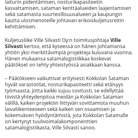
laiturin pidentämisen, nosturikapasiteetin
kasvattamisen, sataman kenttäalueiden laajentamisen
sekä satamasta suurteollisuusalueen ja kaupungin
kautta ulosmenoteille johtavan erikoiskuljetusreitin
kehittämisen.
Kuljetusliike Ville Silvasti Oy:n toimitusjohtaja
Ville
Silvasti
kertoo, että kyseessä on hänen johtamansa
yhtiön yksi merkittävimpiä projekteja kuluvana vuonna.
Hänen mukaansa satamalogistiikkaa koskevat
päätökset on tehty yhteistyössä asiakkaan kanssa.
– Päätökseen vaikuttivat erityisesti Kokkolan Sataman
hyvät varastotilat, nosturikapasiteetti sekä etäisyys
työmaasta. Jotta kaikki sujuu sovitusti, se edellyttää
tiivistä yhteydenpitoa meidän ja Kokkolan Sataman
välillä, kaiken projektiin liittyvän sovittamista muuhun
laivaliikenteeseen sekä kaiken sen osaamisen ja
kokemuksen hyödyntämistä, jota Kokkolan Satamalle
on kertynyt tuulivoimalakomponenttien
satamalogistiikasta, Ville Silvasti sanoo.