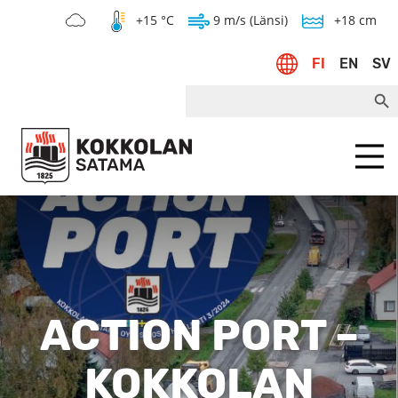
+15 °C
9 m/s (Länsi)
+18 cm
FI
EN
SV
Search Bu
Search
for:
Menu
ACTION PORT –
KOKKOLAN