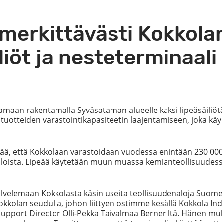
 merkittävästi Kokkol
liöt ja nesteterminaali
maan rakentamalla Syväsataman alueelle kaksi lipeäsäiliötä 
n tuotteiden varastointikapasiteetin laajentamiseen, joka k
ä, että Kokkolaan varastoidaan vuodessa enintään 230 000 t
lloista. Lipeää käytetään muun muassa kemianteollisuudessa 
velemaan Kokkolasta käsin useita teollisuudenaloja Suomessa
olan seudulla, johon liittyen ostimme kesällä Kokkola Indu
Support Director Olli-Pekka Taivalmaa Berneriltä. Hänen mu