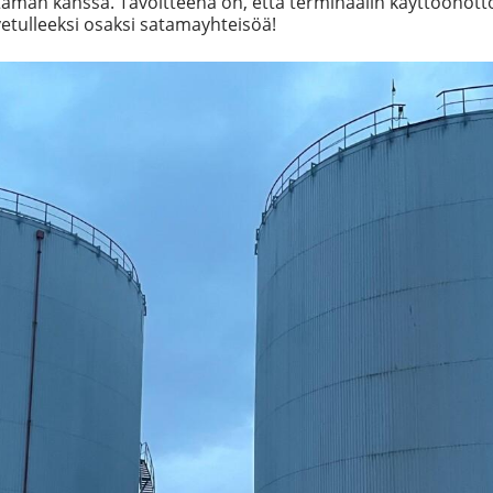
taman kanssa. Tavoitteena on, että terminaalin käyttöönott
etulleeksi osaksi satamayhteisöä!