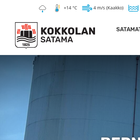
+14 °C
4 m/s (Kaakko)
SATAMA
SYVÄSAT
KANTASAT
HOPEAKIVEN 
PO