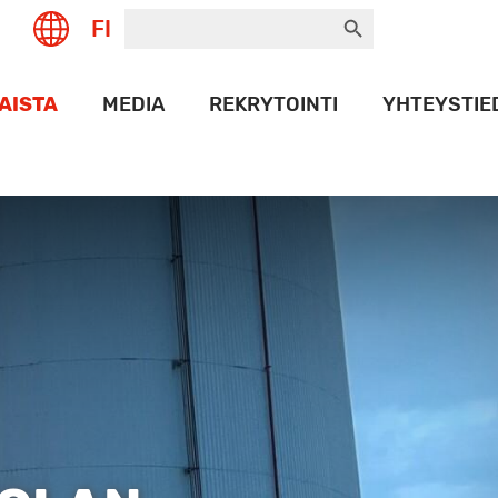
Search Button
Search
FI
for:
AISTA
MEDIA
REKRYTOINTI
YHTEYSTIE
UT
LOGOPANKKI
NAMAX
HISTORIA
PORT
ET
T