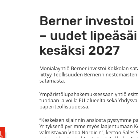
Berner investoi
– uudet lipeäsäi
kesäksi 2027
Monialayhtiö Berner investoi Kokkolan sata
liittyy Teollisuuden Bernerin nestemäiste
satamasta.
Ympäristölupahakemuksessaan yhtiö esittä
tuodaan laivoilla EU-alueelta sekä Yhdysva
paperiteollisuudessa.
”Keskeisen sijainnin ansiosta pystymme pal
Yrityksenä pyrimme myös laajentumaan Kokk
valmistavan Voda Nordicin”, kertoo Sales 