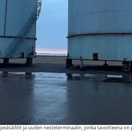
eäsäiliöt ja uuden nesteterminaalin, jonka tavoitteena on p