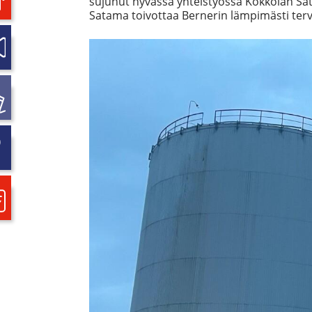
sujunut hyvässä yhteistyössä Kokkolan Sa
Satama toivottaa Bernerin lämpimästi terv