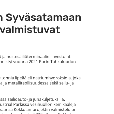
an Syväsatamaan
 valmistuvat
ja nestesäiliöterminaalin. Investointi
äynnistyi vuonna 2021 Porin Tahkoluodon
onnia lipeää eli natriumhydroksidia, joka
ja metalliteollisuudessa sekä sellu- ja
 säiliöauto- ja junakuljetuksilla.
strial Parkissa vesihuollon kemikaaleja
kaansa Kokkolan-projektin valmistelu on