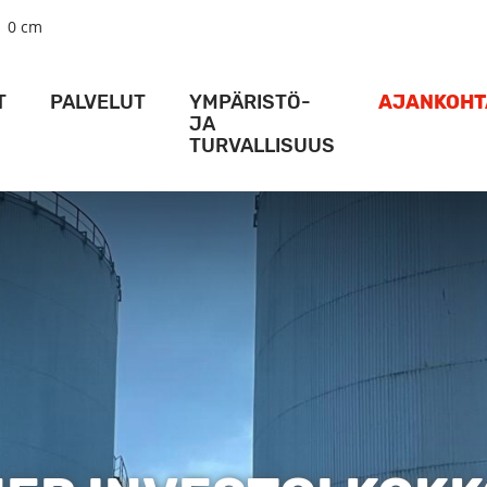
0 cm
T
PALVELUT
YMPÄRISTÖ-
AJANKOHT
JA
TURVALLISUUS
AMA
LOGISTIIKKA­PALVELUT
MESS
AMA
NOSTURIPALVELUT
VIIKON PA
TURVALLISUUS
ALUSPALVELUT
ACTION 
YMPÄRISTÖ
SATAMA
VARASTOTILAT
HANKKE
KULKULUVAT
ERIKOIS-TERMINAALIT
KARTAT JA AJO-OHJEET
VIDEO
RAIDELIIKENNE
ALUKSILLE
DIGIPALVELUT
SÄÄOLOSUHTEET SYVÄSATAMASSA
RT ACTIVITY -SOVELLUS