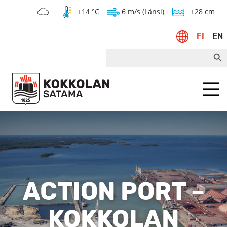
+14 °C
6 m/s (Länsi)
+28 cm
FI
EN
Search Bu
Search
for:
Menu
ACTION PORT –
KOKKOLAN