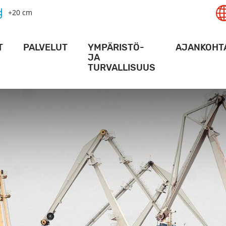
+20 cm
T
PALVELUT
YMPÄRISTÖ-
AJANKOHT
JA
TURVALLISUUS
AMA
LOGISTIIKKA­PALVELUT
MESSU
AMA
NOSTURIPALVELUT
VIIKON PA
TURVALLISUUS
ALUSPALVELUT
ACTION P
YMPÄRISTÖ
SATAMA
VARASTOTILAT
HANKKE
KULKULUVAT
ERIKOIS-TERMINAALIT
KARTAT JA AJO-OHJEET
VIDEO
RAIDELIIKENNE
ALUKSILLE
DIGIPALVELUT
SÄÄOLOSUHTEET SYVÄSATAMASSA
RT ACTIVITY -SOVELLUS