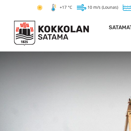
+17 °C
10 m/s (Lounas)
SATAMA
SYVÄSAT
KANTASAT
HOPEAKIVEN 
PO