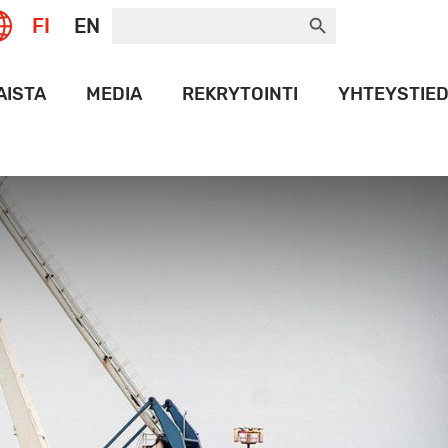
Search Button
Search
FI
EN
for:
AISTA
MEDIA
REKRYTOINTI
YHTEYSTIE
T
LOGOPANKKI
NAMAX
HISTORIA
ORT
ET
T