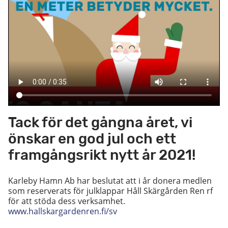
Tack för det gångna året, vi
önskar en god jul och ett
framgångsrikt nytt år 2021!
Karleby Hamn Ab har beslutat att i år donera medlen
som reserverats för julklappar Håll Skärgården Ren rf
för att stöda dess verksamhet.
www.hallskargardenren.fi/sv