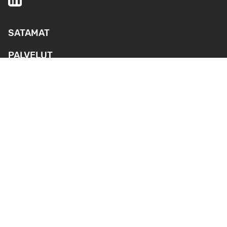
SATAMAT
PALVELUT
YMPÄRISTÖ- JA
TURVALLISUUS
AJANKOHTAISTA
MEDIA
REKRYTOINTI
YHTEYSTIEDOT
Webkamerat