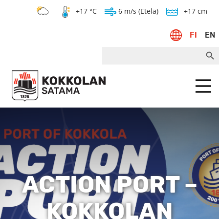
+17 °C
6 m/s (Etelä)
+17 cm
FI
EN
Search Bu
Search
for:
Menu
ACTION PORT –
KOKKOLAN