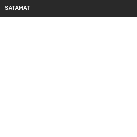
SATAMAT
PALVELUT
YMPÄRISTÖ- JA
TURVALLISUUS
AJANKOHTAISTA
MEDIA
REKRYTOINTI
YHTEYSTIEDOT
Webkamerat
KANTASATAMA