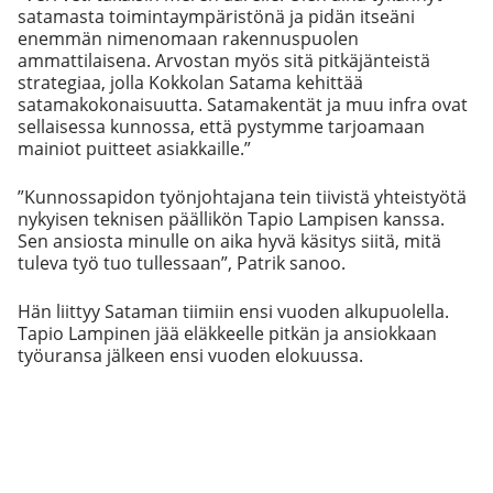
satamasta toimintaympäristönä ja pidän itseäni
enemmän nimenomaan rakennuspuolen
ammattilaisena. Arvostan myös sitä pitkäjänteistä
strategiaa, jolla Kokkolan Satama kehittää
satamakokonaisuutta. Satamakentät ja muu infra ovat
sellaisessa kunnossa, että pystymme tarjoamaan
mainiot puitteet asiakkaille.”
”Kunnossapidon työnjohtajana tein tiivistä yhteistyötä
nykyisen teknisen päällikön Tapio Lampisen kanssa.
Sen ansiosta minulle on aika hyvä käsitys siitä, mitä
tuleva työ tuo tullessaan”, Patrik sanoo.
Hän liittyy Sataman tiimiin ensi vuoden alkupuolella.
Tapio Lampinen jää eläkkeelle pitkän ja ansiokkaan
työuransa jälkeen ensi vuoden elokuussa.